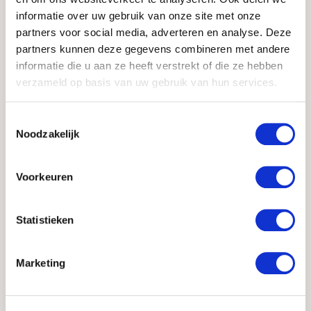
Kan ik onder de zonnebank als ik zwanger
informatie over uw gebruik van onze site met onze
ben?
partners voor social media, adverteren en analyse. Deze
partners kunnen deze gegevens combineren met andere
informatie die u aan ze heeft verstrekt of die ze hebben
Mag ik onder de zonnebank met medicatie
verzameld op basis van uw gebruik van hun services.
voor acné?
Toestemmingsselectie
Moet ik mijn haar beschermen onder de
Noodzakelijk
zonnebank?
Voorkeuren
Moet ik mijn lenzen uitdoen als ik onder de
zonnebank ga?
Statistieken
Wat kan ik doen om mijn tattooages te
beschermen?
Marketing
Kan ik met permanente make-up onder de
zonnebank?