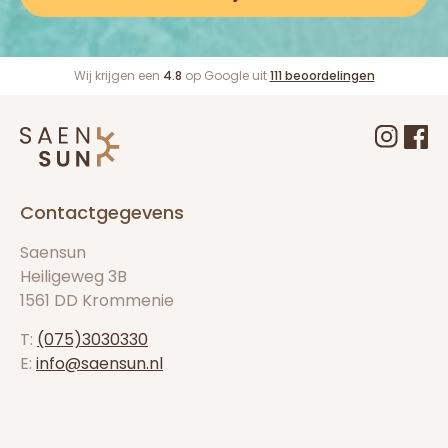
Wij krijgen een
4.8
op Google uit
111 beoordelingen
Logo Saensun
Instag
Fac
Contactgegevens
Saensun
Heiligeweg 3B
1561 DD Krommenie
T:
(075)3030330
E:
info@saensun.nl