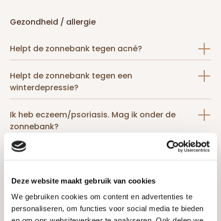
Gezondheid / allergie
Helpt de zonnebank tegen acné?
Helpt de zonnebank tegen een
winterdepressie?
Ik heb eczeem/psoriasis. Mag ik onder de
zonnebank?
Ik heb pigmentvlekken. Kan ik hiermee onder
de zonnebank?
Deze website maakt gebruik van cookies
Is zonnen onder de zonnebank ongezond voor
We gebruiken cookies om content en advertenties te
je?
personaliseren, om functies voor social media te bieden
en om ons websiteverkeer te analyseren. Ook delen we