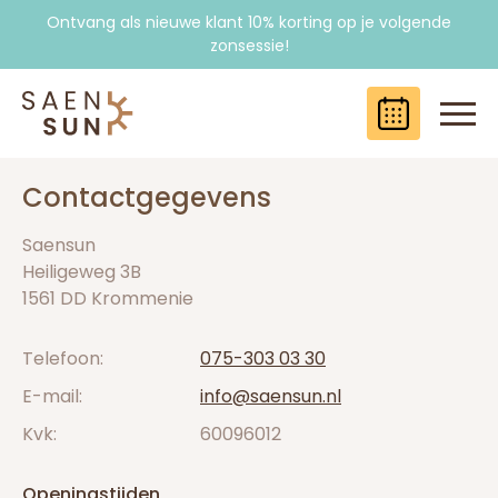
Ontvang als nieuwe klant 10% korting op je volgende
zonsessie!
Logo Saensun
Slui
Contactgegevens
Saensun
Heiligeweg 3B
1561 DD Krommenie
Telefoon:
075-303 03 30
E-mail:
info@saensun.nl
Kvk:
60096012
Openingstijden